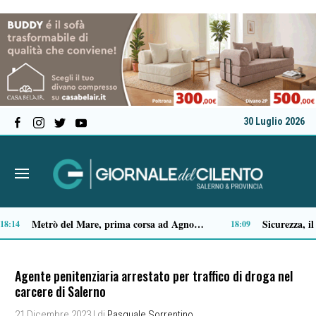
30 Luglio 2026
Premio Terre del Bussento, si alza il sipario: stasera Roberto Fico apre l’11ª edizione
Capaccio Paestum spazio di legalità: oltre 43 ettari di beni confiscati destinati a progetti sociali
14:35
14:
Agente penitenziaria arrestato per traffico di droga nel
carcere di Salerno
21 Dicembre 2023
| di
Pasquale Sorrentino