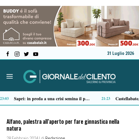
31 Luglio 2026
Tortorella celebra la Fiera di San Basilio: tra antichi mestieri, bestiame e la musica della Bandabardò
14:51
14:49
Alfano, palestra all’aperto per fare ginnastica nella
natura
28 Febbraio 2024
| di
Redazione