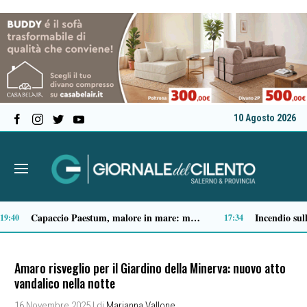
10 Agosto 2026
Accadde oggi, 9 agosto: dalla tragedia di Nagasaki alle dimissioni di Nixon
Spari a Pastena, il ventenne ferito lascia l’ospedale: si indaga sul vero obiettivo
09:05
09:04
Amaro risveglio per il Giardino della Minerva: nuovo atto
vandalico nella notte
16 Novembre 2025
| di
Marianna Vallone