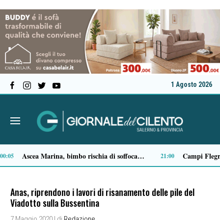
1 Agosto 2026
Milan in lutto, addio a Franco Baresi: il commosso saluto del club
14:14
13:53
Anas, riprendono i lavori di risanamento delle pile del
Viadotto sulla Bussentina
7 Maggio 2020
| di
Redazione