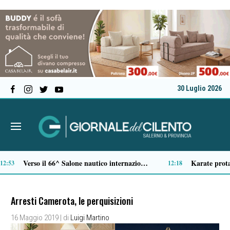
30 Luglio 2026
Al Festival dell’Aspide arriva “Il tempo delle radici”: un cammino immersivo tra memoria, mindfulness e sapori
Tamponamento sulla litoranea di Pontecagnano: due ragazze ferite, madre e figlia illese
10:54
Arresti Camerota, le perquisizioni
16 Maggio 2019
| di
Luigi Martino