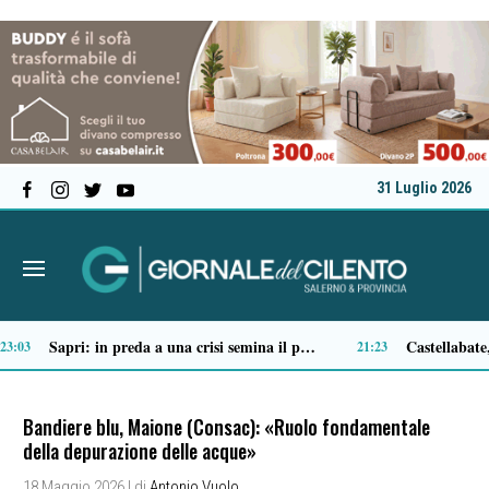
31 Luglio 2026
Ascea, nuova giunta per Sansone: Filippo Dragone vicesindaco, Egidio Criscuolo assessore ai Lavori Pubblici
Tortorella celebra la Fiera di San Basilio: tra antichi mestieri, bestiame e la musica della Bandabardò
14:51
14:49
Bandiere blu, Maione (Consac): «Ruolo fondamentale
della depurazione delle acque»
18 Maggio 2026
| di
Antonio Vuolo