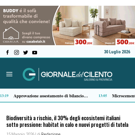
30 Luglio 2026
Comparto ittico, dalla Regione Campania 3 milioni di euro per fronteggiare il caro-gasolio
6
11:15
Biodiversità a rischio, il 30% degli ecosistemi italiani
sotto pressione: habitat in calo e nuovi progetti di tutela
15 Maggio 2026
| di
Redazione