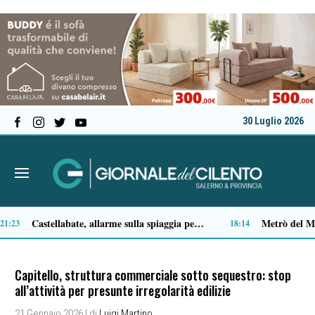
30 Luglio 2026
Tortorella celebra la Fiera di San Basilio: tra antichi mestieri, bestiame e la musica della Bandabardò
Premio Terre del Bussento, si alza il sipario: stasera Roberto Fico apre l’11ª edizione
14:49
14:
Capitello, struttura commerciale sotto sequestro: stop
all’attività per presunte irregolarità edilizie
21 Gennaio 2026
| di
Luigi Martino