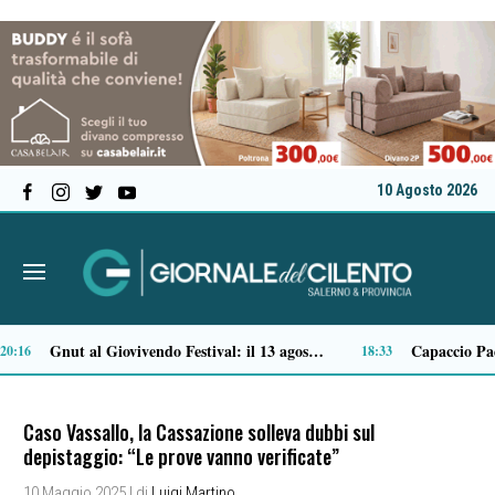
10 Agosto 2026
Incendio vicino alla ferrovia a Polla, minacciate alcune abitazioni
15:07
14:58
Caso Vassallo, la Cassazione solleva dubbi sul
depistaggio: “Le prove vanno verificate”
10 Maggio 2025
| di
Luigi Martino