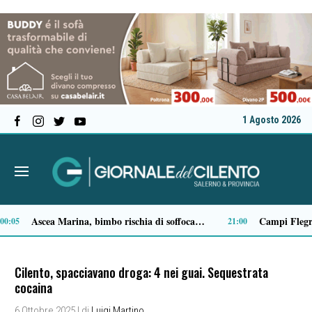
1 Agosto 2026
Milan in lutto, addio a Franco Baresi: il commosso saluto del club
14:14
13:53
Cilento, spacciavano droga: 4 nei guai. Sequestrata
cocaina
6 Ottobre 2025
| di
Luigi Martino