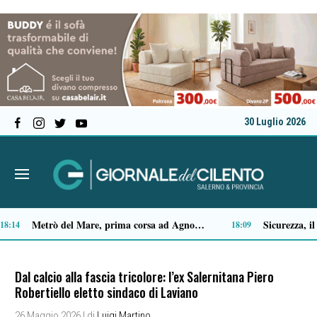
30 Luglio 2026
Premio Terre del Bussento, si alza il sipario: stasera Roberto Fico apre l’11ª edizione
Capaccio Paestum spazio di legalità: oltre 43 ettari di beni confiscati destinati a progetti sociali
14:35
14:14
Dal calcio alla fascia tricolore: l’ex Salernitana Piero
Robertiello eletto sindaco di Laviano
26 Maggio 2026
| di
Luigi Martino