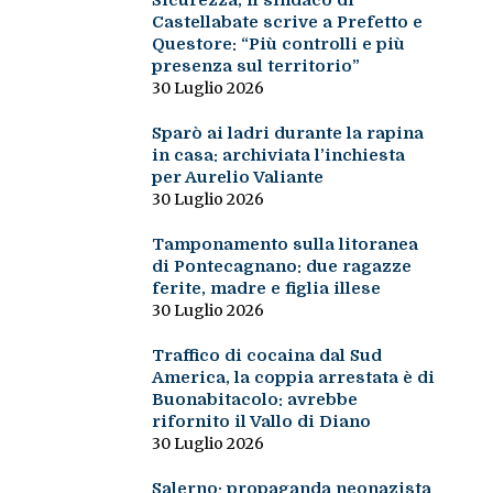
Sicurezza, il sindaco di
Castellabate scrive a Prefetto e
Questore: “Più controlli e più
presenza sul territorio”
30 Luglio 2026
Sparò ai ladri durante la rapina
in casa: archiviata l’inchiesta
per Aurelio Valiante
30 Luglio 2026
Tamponamento sulla litoranea
di Pontecagnano: due ragazze
ferite, madre e figlia illese
30 Luglio 2026
Traffico di cocaina dal Sud
America, la coppia arrestata è di
Buonabitacolo: avrebbe
rifornito il Vallo di Diano
30 Luglio 2026
Salerno: propaganda neonazista