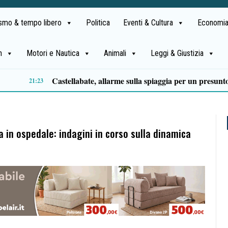
ismo & tempo libero
Politica
Eventi & Cultura
Economia
h
Motori e Nautica
Animali
Leggi & Giustizia
Premio Terre del Bussento, si alza il sipario: stasera Roberto Fico apre l’11ª edizione
14:35
a in ospedale: indagini in corso sulla dinamica