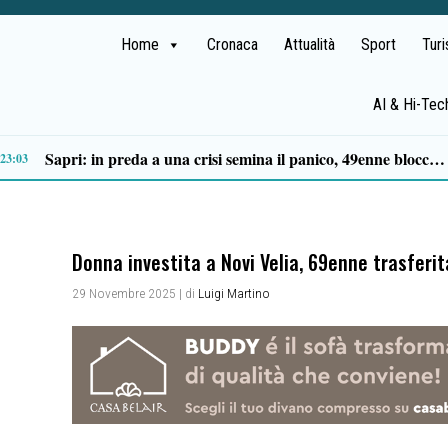
Home
Cronaca
Attualità
Sport
Tur
AI & Hi-Tec
Tortorella celebra la Fiera di San Basilio: tra antichi mestieri, bestiame e la musica della Bandabardò
14:49
Donna investita a Novi Velia, 69enne trasferit
29 Novembre 2025
| di
Luigi Martino