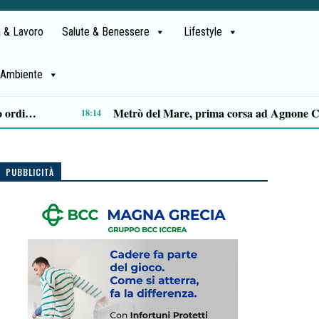
 & Lavoro
Salute & Benessere
Lifestyle
Ambiente
Capaccio Paestum spazio di legalità: oltre 43 ettari di beni confiscati destinati a progetti sociali
14:14
PUBBLICITÀ