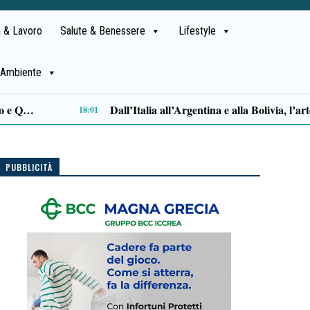
 & Lavoro
Salute & Benessere
Lifestyle
Ambiente
Sparò ai ladri durante la rapina in casa: archiviata l’inchiesta per Aurelio Valiante
14:
PUBBLICITÀ