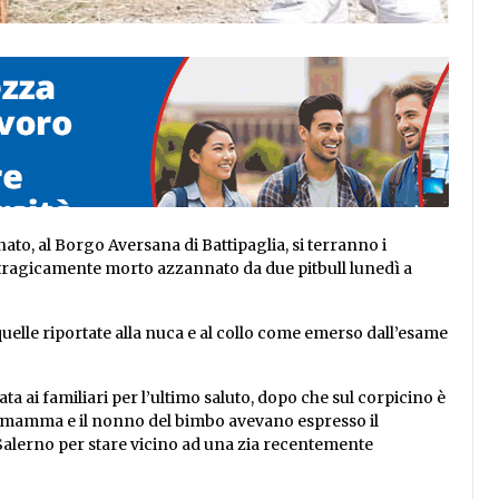
nato, al Borgo Aversana di Battipaglia, si terranno i
i tragicamente morto azzannato da due pitbull lunedì a
uelle riportate alla nuca e al collo come emerso dall’esame
a ai familiari per l’ultimo saluto, dopo che sul corpicino è
La mamma e il nonno del bimbo avevano espresso il
 Salerno per stare vicino ad una zia recentemente