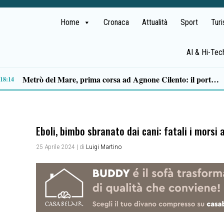
Home
Cronaca
Attualità
Sport
Tur
AI & Hi-Tec
Capaccio Paestum spazio di legalità: oltre 43 ettari di beni confiscati destinati a progetti sociali
14:14
Eboli, bimbo sbranato dai cani: fatali i morsi a
25 Aprile 2024
| di
Luigi Martino