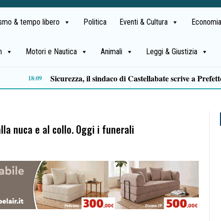
ismo & tempo libero
Politica
Eventi & Cultura
Economia
h
Motori e Nautica
Animali
Leggi & Giustizia
Approvazione assestamento di bilancio, M5S Campania: «Più investimenti per servizi, territori e imprese»
14:11
lla nuca e al collo. Oggi i funerali