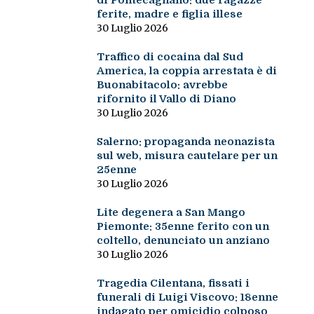
di Pontecagnano: due ragazze
ferite, madre e figlia illese
30 Luglio 2026
Traffico di cocaina dal Sud
America, la coppia arrestata è di
Buonabitacolo: avrebbe
rifornito il Vallo di Diano
30 Luglio 2026
Salerno: propaganda neonazista
sul web, misura cautelare per un
25enne
30 Luglio 2026
Lite degenera a San Mango
Piemonte: 35enne ferito con un
coltello, denunciato un anziano
30 Luglio 2026
Tragedia Cilentana, fissati i
funerali di Luigi Viscovo: 18enne
indagato per omicidio colposo