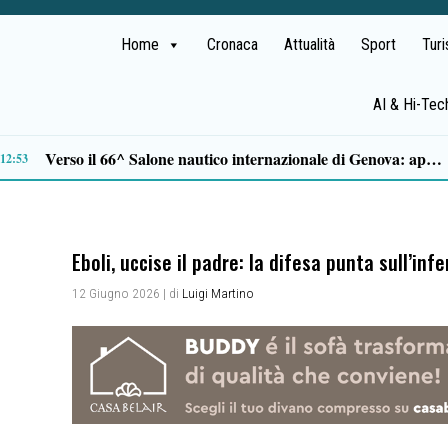
Home
Cronaca
Attualità
Sport
Tur
AI & Hi-Tec
Tamponamento sulla litoranea di Pontecagnano: due ragazze ferite, madre e figlia illese
10:33
Eboli, uccise il padre: la difesa punta sull’in
12 Giugno 2026
| di
Luigi Martino