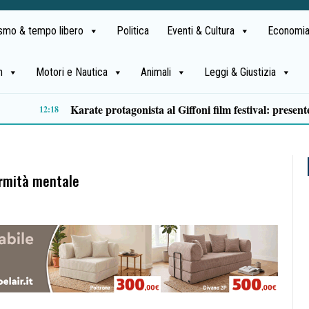
ismo & tempo libero
Politica
Eventi & Cultura
Economia
h
Motori e Nautica
Animali
Leggi & Giustizia
Traffico di cocaina dal Sud America, la coppia arrestata è di Buonabitacolo: avrebbe rifornito il Vallo di Diano
10:12
fermità mentale