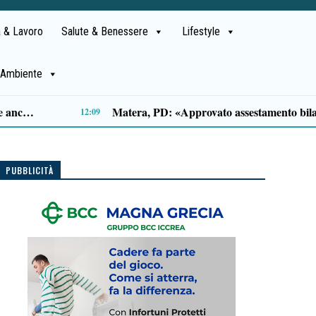
 & Lavoro
Salute & Benessere
Lifestyle
Ambiente
Salerno: propaganda neonazista sul web, misura cautelare per un 25enne
09:49
PUBBLICITÀ