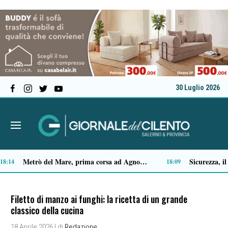
30 Luglio 2026
Premio Terre del Bussento, si alza il sipario: stasera Roberto Fico apre l’11ª edizione
Capaccio Paestum spazio di legalità: oltre 43 ettari di beni confiscati destinati a progetti sociali
14:35
Filetto di manzo ai funghi: la ricetta di un grande
classico della cucina
18 Aprile 2026
| di
Redazione