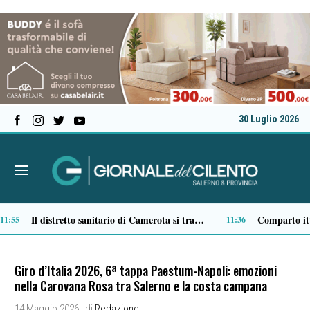
30 Luglio 2026
Traffico di cocaina dal Sud America, la coppia arrestata è di Buonabitacolo: avrebbe rifornito il Vallo di Diano
Salerno: propaganda neonazista sul web, misura cautelare per un 25enne
10:12
09:49
Giro d’Italia 2026, 6ª tappa Paestum-Napoli: emozioni
nella Carovana Rosa tra Salerno e la costa campana
14 Maggio 2026
| di
Redazione