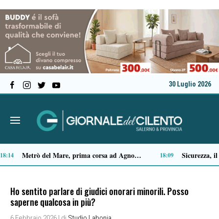
30 Luglio 2026
Premio Terre del Bussento, si alza il sipario: stasera Roberto Fico apre l’11ª edizione
Capaccio Paestum spazio di legalità: oltre 43 ettari di beni confiscati destinati a progetti sociali
14:35
14:14
Ho sentito parlare di giudici onorari minorili. Posso
saperne qualcosa in più?
6 Febbraio 2026
| di
Studio Labonia