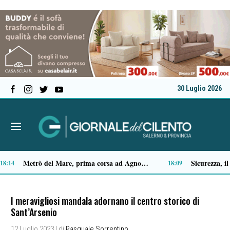
30 Luglio 2026
Premio Terre del Bussento, si alza il sipario: stasera Roberto Fico apre l’11ª edizione
Capaccio Paestum spazio di legalità: oltre 43 ettari di beni confiscati destinati a progetti sociali
14:35
1
I meravigliosi mandala adornano il centro storico di
Sant’Arsenio
12 Luglio 2023
| di
Pasquale Sorrentino