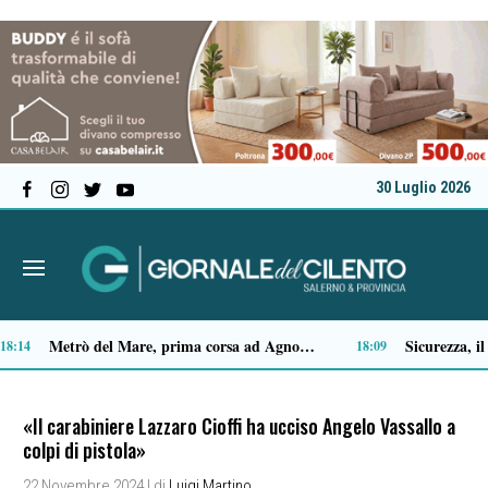
30 Luglio 2026
Capaccio Paestum spazio di legalità: oltre 43 ettari di beni confiscati destinati a progetti sociali
Approvazione assestamento di bilancio, M5S Campania: «Più investimenti per servizi, territori e imprese»
14:14
1
«Il carabiniere Lazzaro Cioffi ha ucciso Angelo Vassallo a
colpi di pistola»
22 Novembre 2024
| di
Luigi Martino