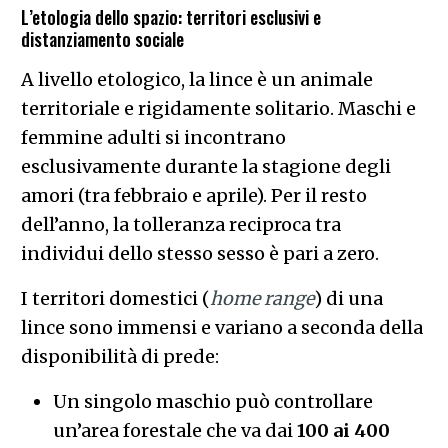
femmine adulti si incontrano
esclusivamente durante la stagione degli
amori (tra febbraio e aprile). Per il resto
dell’anno, la tolleranza reciproca tra
individui dello stesso sesso è pari a zero.
I territori domestici (
home range
) di una
lince sono immensi e variano a seconda della
disponibilità di prede:
Un singolo maschio può controllare
un’area forestale che va dai
100 ai 400
chilometri quadrati
.
Il territorio del maschio spesso si
sovrappone a quello di una o due
femmine, ma non tollererà mai la