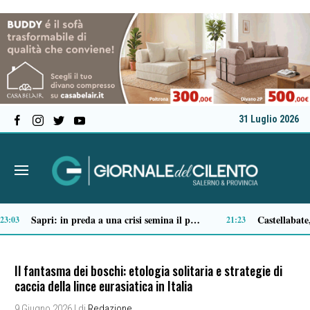
31 Luglio 2026
Sparò ai ladri durante la rapina in casa: archiviata l’inchiesta per Aurelio Valiante
Sapri: in preda a una crisi semina il panico, 49enne bloccato dai carabinieri e ricoverato
23:03
21:23
Il fantasma dei boschi: etologia solitaria e strategie di
caccia della lince eurasiatica in Italia
9 Giugno 2026
| di
Redazione