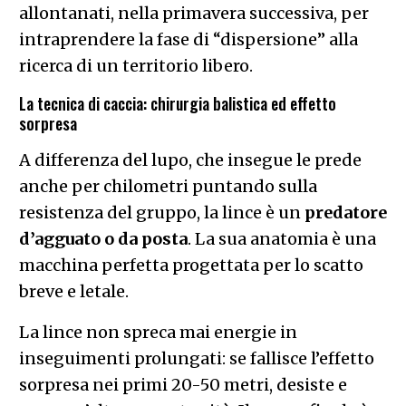
sorpresa
A differenza del lupo, che insegue le prede
anche per chilometri puntando sulla
resistenza del gruppo, la lince è un
predatore
d’agguato o da posta
. La sua anatomia è una
macchina perfetta progettata per lo scatto
breve e letale.
La lince non spreca mai energie in
inseguimenti prolungati: se fallisce l’effetto
sorpresa nei primi 20-50 metri, desiste e
cerca un’altra opportunità. Il morso finale è
chirurgico: per gli ungulati più grandi (come
il capriolo, la sua preda d’elezione in Italia,
seguito dal camoscio e dai giovani cervi)
applica un
morso strozzante alla gola
per