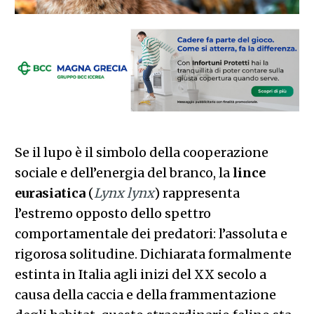
Se il lupo è il simbolo della cooperazione
sociale e dell’energia del branco, la
lince
eurasiatica
(
Lynx lynx
) rappresenta
l’estremo opposto dello spettro
comportamentale dei predatori: l’assoluta e
rigorosa solitudine. Dichiarata formalmente
estinta in Italia agli inizi del XX secolo a
causa della caccia e della frammentazione
degli habitat, questo straordinario felino sta
lentamente tornando a frequentare le Alpi
italiane (in particolare il Friuli-Venezia
Giulia, il Trentino-Alto Adige e il Veneto). E’
presente in
Italia
con pochissimi individui.