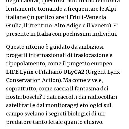
Questo ritorno è guidato da ambiziosi
progetti internazionali di traslocazione e
ripopolamento, come il progetto europeo
LIFE Lynx
e l’italiano
ULyCA2
(Urgent Lynx
Conservation Action). Ma come vive e,
soprattutto, come caccia il fantasma dei
nostri boschi? I dati raccolti dai radiocollari
satellitari e dai monitoraggi etologici sul
campo svelano i segreti biologici di un
predatore tanto letale quanto elusivo.
L’etologia dello spazio: territori esclusivi e
distanziamento sociale
A livello etologico, la lince è un animale
territoriale e rigidamente solitario. Maschi e