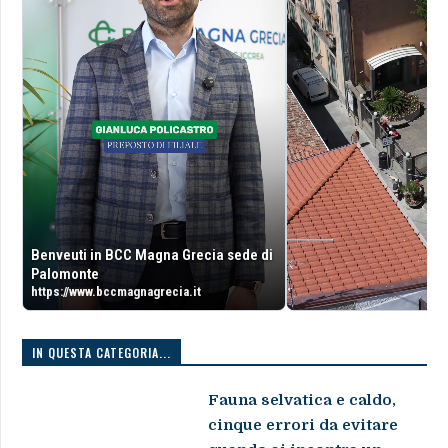
Benveuti in BCC Magna Grecia sede di
Palomonte
https://www.bccmagnagrecia.it
IN QUESTA CATEGORIA...
Fauna selvatica e caldo,
cinque errori da evitare
quando si incontra un
animale in difficoltà
27 Luglio 2026
Cavalluccio marino torna
nei fondali della Gaiola, il