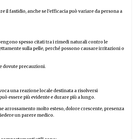
re il fastidio, anche se l’efficacia può variare da persona a
 vengono spesso citati tra i rimedi naturali contro le
ettamente sulla pelle, perché possono causare irritazioni o
e dovute precauzioni.
voca una reazione locale destinata a risolversi
uò essere più evidente e durare più a lungo.
ome arrossamento molto esteso, dolore crescente, presenza
chiedere un parere medico.