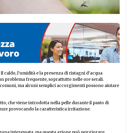
Il caldo, l’umidità e la presenza di ristagni d’acqua
un problema frequente, soprattutto nelle ore serali.
ù comuni, ma alcuni semplici accorgimenti possono aiutare
to, che viene introdotta nella pelle durante il pasto di
nze provocando la caratteristica irritazione.
 zona interessata, ma questa azione può peggiorare