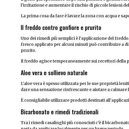
l’irritazione e aumentare il rischio di piccole lesioni del
La prima cosa da fare è lavare la zona con acqua e sapon
Il freddo contro gonfiore e prurito
Uno dei rimedi più semplici è l’applicazione del fredd
fresco applicato per alcuni minuti può contribuire a di
prurito.
Il freddo agisce temporaneamente sui recettori della p
Aloe vera e sollievo naturale
L’aloe vera è spesso utilizzata per le sue proprietà lenit
dare una sensazione rinfrescante e aiutare a calmare la 
È consigliabile utilizzare prodotti destinati all’applica
Bicarbonato e rimedi tradizionali
Tra i rimedi casalinghi più conosciuti c’è il bicarbon
pasta da applicare localmente per un breve periodo.