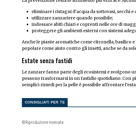
La prevenzione resta lo strumento più efficace. Alcun
eliminare i ristagni d’acqua da sottovasi, secchi e 
utilizzare zanzariere quando possibile;
indossare abiti chiari e coprenti nelle ore di maggio
proteggere gli ambienti esterni con sistemi adegu
Anche le piante aromatiche come citronella, basilico e
popolare come aiuto contro gli insetti, anche se da s
Estate senza fastidi
Le zanzare fanno parte degli ecosistemi e svolgono un
possono trasformarsi in un fastidio quotidiano. Con pi
semplici rimedi per la pelle è possibile affrontare l’es
CONSIGLIATI PER TE
©Riproduzione riservata