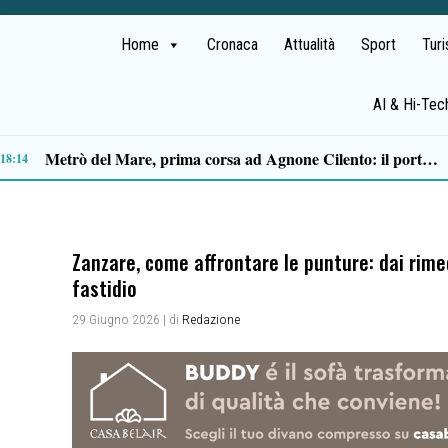
Home
Cronaca
Attualità
Sport
Tur
AI & Hi-Tec
Approvazione assestamento di bilancio, M5S Campania: «Più investimenti per servizi, territori e imprese»
14
Zanzare, come affrontare le punture: dai rimedi
fastidio
29 Giugno 2026
| di
Redazione