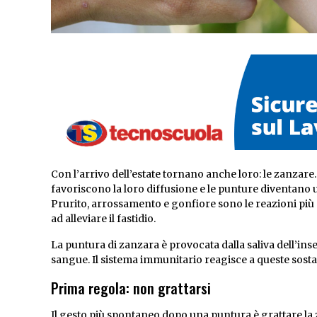
Con l’arrivo dell’estate tornano anche loro: le zanzare. 
favoriscono la loro diffusione e le punture diventano 
Prurito, arrossamento e gonfiore sono le reazioni pi
ad alleviare il fastidio.
La puntura di zanzara è provocata dalla saliva dell’inset
sangue. Il sistema immunitario reagisce a queste sosta
Prima regola: non grattarsi
Il gesto più spontaneo dopo una puntura è grattare la