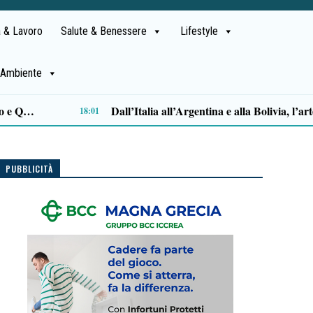
 & Lavoro
Salute & Benessere
Lifestyle
Ambiente
Sparò ai ladri durante la rapina in casa: archiviata l’inchiesta per Aurelio Valiante
Padula istituisce la Giornata Joe Petrosino
14:06
PUBBLICITÀ