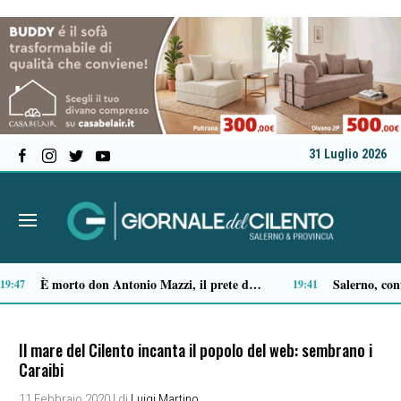
31 Luglio 2026
Castellabate, Spinelli e Di Luccia uniscono le forze in vista delle comunali 2027
Ascea, Pietro D’Angiolillo: «La nuova giunta guarda al futuro, con gli occhi del passato»
13:32
13:11
Il mare del Cilento incanta il popolo del web: sembrano i
Caraibi
11 Febbraio 2020
| di
Luigi Martino