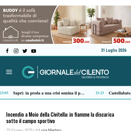
31 Luglio 2026
Ascea, nuova giunta per Sansone: Filippo Dragone vicesindaco, Egidio Criscuolo assessore ai Lavori Pubblici
Tortorella celebra la Fiera di San Basilio: tra antichi mestieri, bestiame e la musica della Bandabardò
14:51
14
Incendio a Moio della Civitella: in fiamme la discarica
sotto il campo sportivo
25 Giugno 2025
| di
Luigi Martino