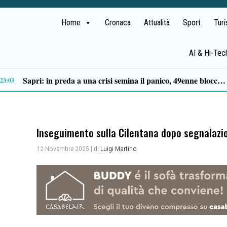
Home
Cronaca
Attualità
Sport
Tur
AI & Hi-Tec
Tortorella celebra la Fiera di San Basilio: tra antichi mestieri, bestiame e la musica della Bandabardò
14:49
Inseguimento sulla Cilentana dopo segnalazio
12 Novembre 2025
| di
Luigi Martino