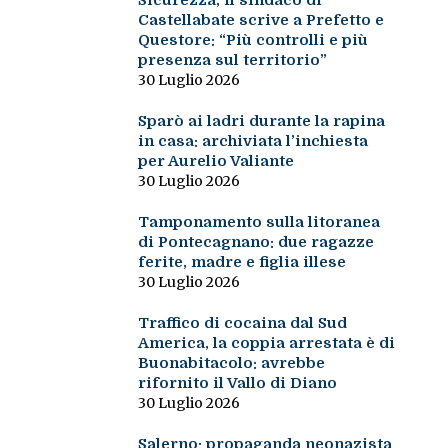
Sicurezza, il sindaco di
Castellabate scrive a Prefetto e
Questore: “Più controlli e più
presenza sul territorio”
30 Luglio 2026
Sparò ai ladri durante la rapina
in casa: archiviata l’inchiesta
per Aurelio Valiante
30 Luglio 2026
Tamponamento sulla litoranea
di Pontecagnano: due ragazze
ferite, madre e figlia illese
30 Luglio 2026
Traffico di cocaina dal Sud
America, la coppia arrestata è di
Buonabitacolo: avrebbe
rifornito il Vallo di Diano
30 Luglio 2026
Salerno: propaganda neonazista