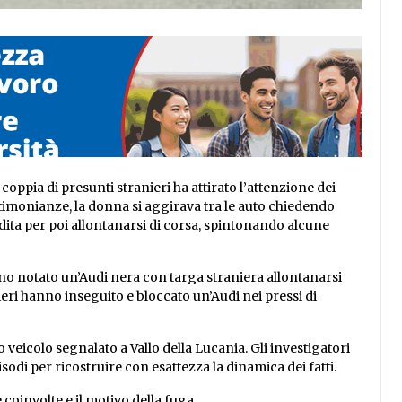
oppia di presunti stranieri ha attirato l’attenzione dei
stimonianze, la donna si aggirava tra le auto chiedendo
ta per poi allontanarsi di corsa, spintonando alcune
no notato un’Audi nera con targa straniera allontanarsi
nieri hanno inseguito e bloccato un’Audi nei pressi di
 veicolo segnalato a Vallo della Lucania. Gli investigatori
odi per ricostruire con esattezza la dinamica dei fatti.
 coinvolte e il motivo della fuga.