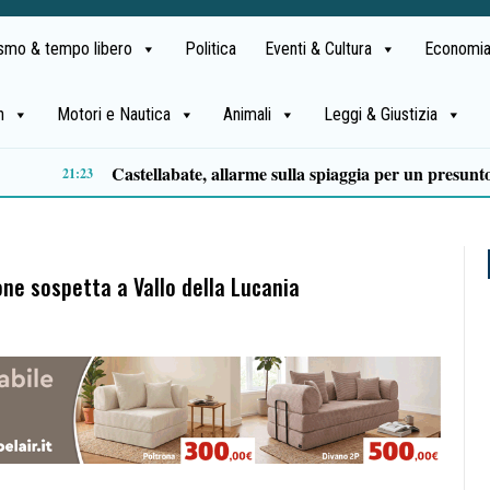
ismo & tempo libero
Politica
Eventi & Cultura
Economia
h
Motori e Nautica
Animali
Leggi & Giustizia
Premio Terre del Bussento, si alza il sipario: stasera Roberto Fico apre l’11ª edizione
14:35
ne sospetta a Vallo della Lucania