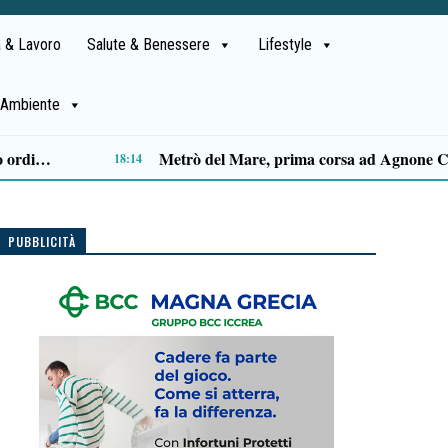
 & Lavoro
Salute & Benessere
Lifestyle
Ambiente
Capaccio Paestum spazio di legalità: oltre 43 ettari di beni confiscati destinati a progetti sociali
14:14
PUBBLICITÀ