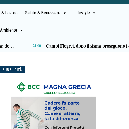
 & Lavoro
Salute & Benessere
Lifestyle
Ambiente
Castellabate, Spinelli e Di Luccia uniscono le forze in vista delle comunali 2027
13:32
PUBBLICITÀ