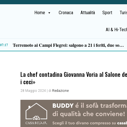
Home
Cronaca
Attualità
Sport
Tur
AI & Hi-Tec
Il MOA di Eboli ottiene il riconoscimento di Museo di interesse regionale
14:14
La chef contadina Giovanna Voria al Salone de
i ceci»
28 Maggio 2024
| di
Redazione