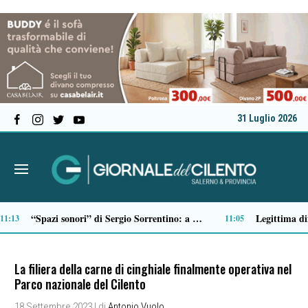
31 Luglio 2026
San Mauro la Bruca, nasce “La Ritornanza”: due giorni di arte e cultura contro lo spopolamento
Serie C, ecco il calendario della Salernitana: debutto all’Arechi contro il Sorrento
09:28
09:22
La filiera della carne di cinghiale finalmente operativa nel
Parco nazionale del Cilento
18 Settembre 2023
| di
Antonio Vuolo