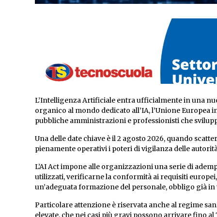
L’Intelligenza Artificiale entra ufficialmente in una n
organico al mondo dedicato all’IA, l’Unione Europea i
pubbliche amministrazioni e professionisti che sviluppa
Una delle date chiave è il 2 agosto 2026, quando scatt
pienamente operativi i poteri di vigilanza delle autori
L’AI Act impone alle organizzazioni una serie di adempime
utilizzati, verificarne la conformità ai requisiti europe
un’adeguata formazione del personale, obbligo già in 
Particolare attenzione è riservata anche al regime san
elevate, che nei casi più gravi possono arrivare fino