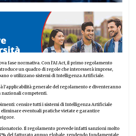
uova fase normativa. Con l’AI Act, il primo regolamento
ntroduce un quadro di regole che interesserà imprese,
no o utilizzano sistemi di Intelligenza Artificiale.
erà l’applicabilità generale del regolamento e diventeranno
tà nazionali competenti.
nti: censire tutti i sistemi di Intelligenza Artificiale
i, eliminare eventuali pratiche vietate e garantire
vigore.
zionatorio. Il regolamento prevede infatti sanzioni molto
 al 7% del fatturato annuo globale, rendendo fondamentale