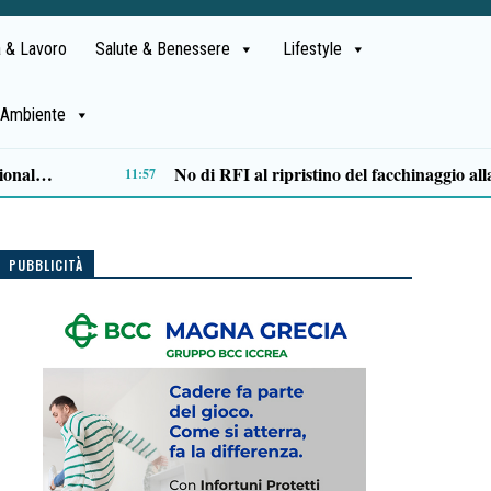
 & Lavoro
Salute & Benessere
Lifestyle
Ambiente
Lite degenera a San Mango Piemonte: 35enne ferito con un coltello, denunciato un anziano
PUBBLICITÀ