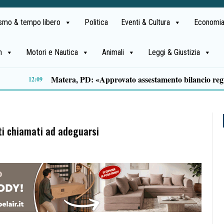
ismo & tempo libero
Politica
Eventi & Cultura
Economia
h
Motori e Nautica
Animali
Leggi & Giustizia
Salerno: propaganda neonazista sul web, misura cautelare per un 25enne
09:49
sti chiamati ad adeguarsi