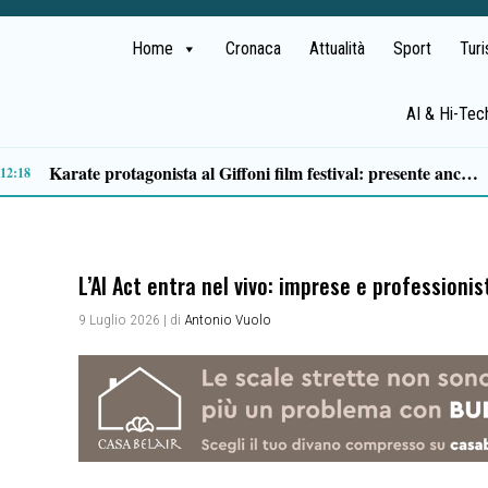
Home
Cronaca
Attualità
Sport
Tur
AI & Hi-Tec
Traffico di cocaina dal Sud America, la coppia arrestata è di Buonabitacolo: avrebbe rifornito il Vallo di Diano
10:12
L’AI Act entra nel vivo: imprese e professioni
9 Luglio 2026
| di
Antonio Vuolo