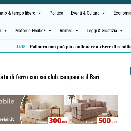
ismo & tempo libero
Politica
Eventi & Cultura
Economia
h
Motori e Nautica
Animali
Leggi & Giustizia
Vallo della Lucania, furto al “San Luca”: svuotati tre distributori automatici
17:02
to di ferro con sei club campani e il Bari