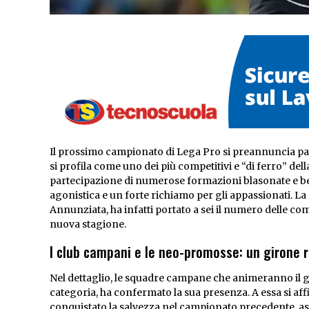
Il prossimo campionato di Lega Pro si preannuncia par
si profila come uno dei più competitivi e “di ferro” d
partecipazione di numerose formazioni blasonate e be
agonistica e un forte richiamo per gli appassionati. L
Annunziata, ha infatti portato a sei il numero delle 
nuova stagione.
I club campani e le neo-promosse: un girone r
Nel dettaglio, le squadre campane che animeranno il gi
categoria, ha confermato la sua presenza. A essa si af
conquistato la salvezza nel campionato precedente, as