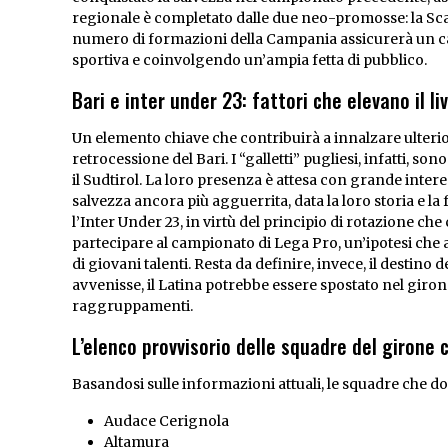
regionale è completato dalle due neo-promosse: la Scaf
numero di formazioni della Campania assicurerà un cal
sportiva e coinvolgendo un’ampia fetta di pubblico.
Bari e inter under 23: fattori che elevano il liv
Un elemento chiave che contribuirà a innalzare ulteriorm
retrocessione del Bari. I “galletti” pugliesi, infatti, s
il Sudtirol. La loro presenza è attesa con grande interess
salvezza ancora più agguerrita, data la loro storia e la
l’Inter Under 23, in virtù del principio di rotazione ch
partecipare al campionato di Lega Pro, un’ipotesi che 
di giovani talenti. Resta da definire, invece, il destino
avvenisse, il Latina potrebbe essere spostato nel giro
raggruppamenti.
L’elenco provvisorio delle squadre del girone 
Basandosi sulle informazioni attuali, le squadre che d
Audace Cerignola
Altamura