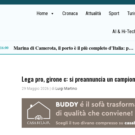
Home
Cronaca
Attualità
Sport
Tur
AI & Hi-Tec
Ordigno bellico riaffiora in un terreno di Battipaglia: scatta la messa in sicurezza
09:01
Lega pro, girone c: si preannuncia un campiona
29 Maggio 2026
| di
Luigi Martino