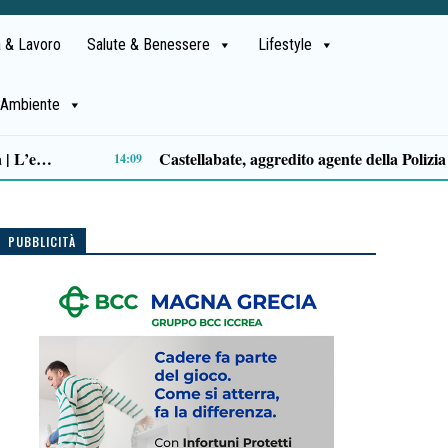
 & Lavoro
Salute & Benessere
Lifestyle
Ambiente
Trattore si ribalta nelle campagne del Cilento, muore 70enne
“Teste moz
16:44
PUBBLICITÀ