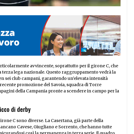
ticolarmente avvincente, soprattutto per il girone C, che
ella terza lega nazionale. Questo raggruppamento vedrà la
n sei club campani, garantendo un’elevata intensità
a recente promozione del Savoia, squadra di Torre
compagini della Campania pronte a scendere in campo per la
icco di derby
rone C sono diverse. La Casertana, già parte della
fiancano Cavese, Giugliano e Sorrento, che hanno tutte
sicurandosi così la permanenza in terza serie. Il quadro