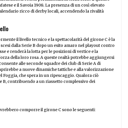
atese e il Savoia 1908. La presenza di un così elevato
endario ricco di derby locali, accendendo la rivalità
ello
ente il livello tecnico e la spettacolarità del girone C è la
ono scesi dalla Serie B dopo un esito amaro nel playout contro
e e renderà la lotta per le posizioni di vertice e la
 forza della loro rosa. A queste realtà potrebbe aggiungersi
e consente alle seconde squadre dei club di Serie A di
aprirebbe a nuove dinamiche tattiche e alla valorizzazione
 del Foggia, che spera in un ripescaggio. Qualora ciò
ne B, contribuendo a un riassetto complessivo dei
c
ovrebbero comporre il girone C sono le seguenti: