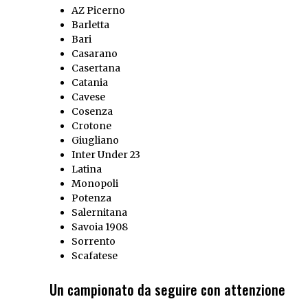
AZ Picerno
Barletta
Bari
Casarano
Casertana
Catania
Cavese
Cosenza
Crotone
Giugliano
Inter Under 23
Latina
Monopoli
Potenza
Salernitana
Savoia 1908
Sorrento
Scafatese
Un campionato da seguire con attenzione