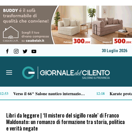
30 Luglio 2026
Tamponamento sulla litoranea di Pontecagnano: due ragazze ferite, madre e figlia illese
54
10:33
Libri da leggere | ‘Il mistero del sigillo reale’ di Franco
Maldonato: un romanzo di formazione tra storia, politica
e verità negate