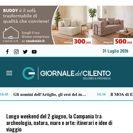
31 Luglio 2026
 stile preppy: i capi indispensabili
Stipendi incompleti al Dea di Nocera, Pagani e Scafati. Nursind: «Chi sbaglia deve risponderne»
12:29
12:08
Lungo weekend del 2 giugno, la Campania tra
archeologia, natura, mare e arte: itinerari e idee di
viaggio