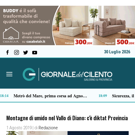
30 Luglio 2026
ico apre l’11ª edizione
Capaccio Paestum spazio di legalità: oltre 43 ettari di beni confiscati destinati a progetti sociali
14:35
14:14
Montagne di umido nel Vallo di Diano: c’è diktat Provincia
1 Agosto 2019
| di
Redazione