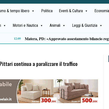
ismo & tempo libero
Politica
Eventi & Cultura
Economia
h
Motori e Nautica
Animali
Leggi & Giustizia
Salerno: propaganda neonazista sul web, misura cautelare per un 25enne
09:49
ittari continua a paralizzare il traffico