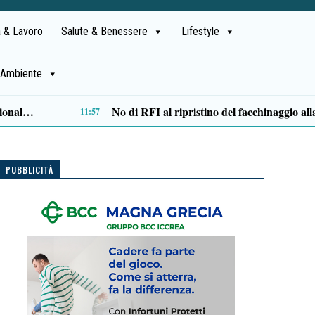
 & Lavoro
Salute & Benessere
Lifestyle
Ambiente
Lite degenera a San Mango Piemonte: 35enne ferito con un coltello, denunciato un anziano
09:46
PUBBLICITÀ