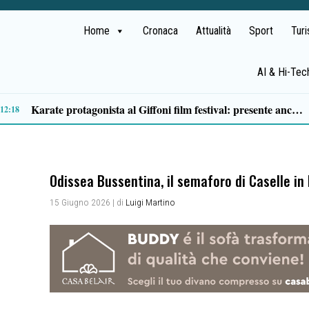
Home
Cronaca
Attualità
Sport
Tur
AI & Hi-Tec
Traffico di cocaina dal Sud America, la coppia arrestata è di Buonabitacolo: avrebbe rifornito il Vallo di Diano
10:12
Odissea Bussentina, il semaforo di Caselle in P
15 Giugno 2026
| di
Luigi Martino