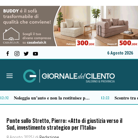
6 Agosto 2026
Malore davanti alla stazione di Salerno, 38enne trasportato a Cava de’ Tirreni
10:57
10:36
Ponte sullo Stretto, Pierro: «Atto di giustizia verso il
Sud, investimento strategico per l’Italia»
8 Agosto 2025
| di
Redazione