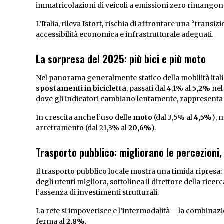
immatricolazioni di veicoli a emissioni zero rimangono 
L’Italia, rileva Isfort, rischia di affrontare una “trans
accessibilità economica e infrastrutturale adeguati.
La sorpresa del 2025: più bici e più moto
Nel panorama generalmente statico della mobilità ital
spostamenti in bicicletta
, passati dal 4,1% al
5,2%
nel
dove gli indicatori cambiano lentamente, rappresenta 
In crescita anche l’uso delle
moto
(dal 3,5% al
4,5%
), 
arretramento (dal 21,3% al
20,6%
).
Trasporto pubblico: migliorano le percezioni,
Il trasporto pubblico locale mostra una timida ripresa:
degli utenti migliora, sottolinea il direttore della ricer
l’assenza di investimenti strutturali.
La rete si impoverisce e l’intermodalità – la combinaz
ferma al
2,8%
.