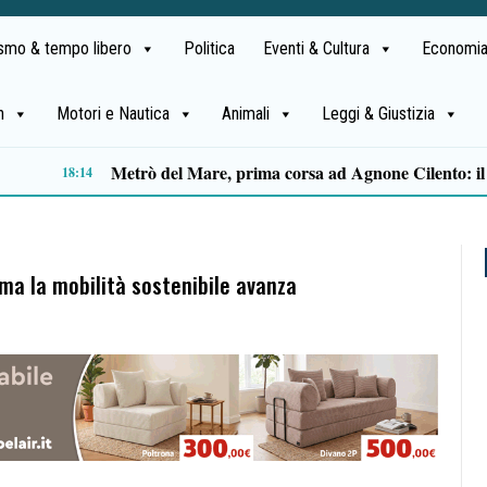
ismo & tempo libero
Politica
Eventi & Cultura
Economia
h
Motori e Nautica
Animali
Leggi & Giustizia
Capaccio Paestum spazio di legalità: oltre 43 ettari di beni confiscati destinati a progetti sociali
14:14
, ma la mobilità sostenibile avanza