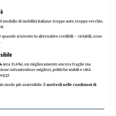
tà
el modello di mobilità italiano: troppe auto, troppo vecchie,
si.
 quando si investe in alternative credibili – ciclabili, zone
.
sibile
%
(era 33,4%), un miglioramento ancora fragile ma
one: infrastrutture migliori, politiche stabili e città
heggi.
 in modo più sostenibile. È
metterli nelle condizioni di