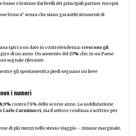
basse e lontane dai livelli dei principali partner europei.
izione brusca” senza che siano garantiti strumenti di
iana spicca un dato in controtendenza:
crescono gli
 giro di un anno. Un aumento del
27%
che, in un Paese
un segnale rilevante.
mentre gli spostamenti a piedi segnano un lieve
 non i numeri
8,9%
contro l’8% dello scorso anno. La soddisfazione
ca
Carlo Carminucci
, ma il settore continua a soffrire per
ione di più mezzi nello stesso viaggio – rimane marginale,