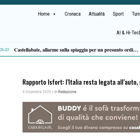
Home
Cronaca
Attualità
Sport
Tur
AI & Hi-Tec
Premio Terre del Bussento, si alza il sipario: stasera Roberto Fico apre l’11ª edizione
14:35
Rapporto Isfort: l’Italia resta legata all’auto
4 Dicembre 2025
| di
Redazione