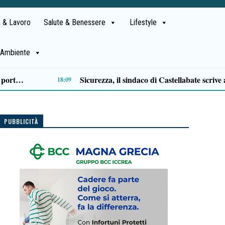
 & Lavoro
Salute & Benessere
Lifestyle
Ambiente
Approvazione assestamento di bilancio, M5S Campania: «Più investimenti per servizi, territori e imprese»
14:11
PUBBLICITÀ