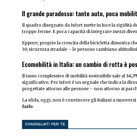
Il grande paradosso: tante auto, poca mobili
Il quadro disegnato da Isfort mette in luce la rigidità d
troppo ferme. E poca capacità di integrare mezzi diver
Eppure, proprio la crescita della bicicletta dimostra che
30, sicurezza stradale – le persone cambiano abitudini
Ecomobilità in Italia: un cambio di rotta è pos
Il tasso complessivo di mobilità sostenibile sale al
34,7
significativo. Per Isfort è un segnale che indica la direzi
progettate attorno alle persone – non attorno ai parc
La sfida, oggi, non è convincere gli italiani a muoversi
farlo
.
CONSIGLIATI PER TE