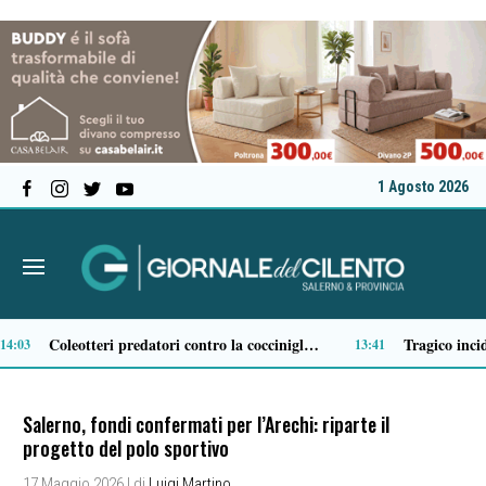
1 Agosto 2026
Opere strategiche, al via la gara per il fiume Sarno: un piano da 407 milioni di euro
11:34
11:12
Salerno, fondi confermati per l’Arechi: riparte il
progetto del polo sportivo
17 Maggio 2026
| di
Luigi Martino