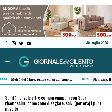
30 Luglio 2026
Premio Terre del Bussento, si alza il sipario: stasera Roberto Fico apre l’11ª edizione
Capaccio Paestum spazio di legalità: oltre 43 ettari di beni confiscati destinati a progetti sociali
14:35
14:14
Sanità, le isole e tre comuni campani con Sapri
riconosciuti come zone disagiate: salvi (per ora) i punti
nascita