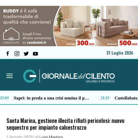
31 Luglio 2026
Ascea, nuova giunta per Sansone: Filippo Dragone vicesindaco, Egidio Criscuolo assessore ai Lavori Pubblici
Tortorella celebra la Fiera di San Basilio: tra antichi mestieri, bestiame e la musica della Bandabardò
14:51
14:49
Santa Marina, gestione illecita rifiuti pericolosi: nuovo
sequestro per impianto calcestruzzo
1 Agosto 2023
| di
Luigi Martino