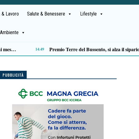
 & Lavoro
Salute & Benessere
Lifestyle
Ambiente
Matera, PD: «Approvato assestamento bilancio regionale: più investimenti sui territori»
12:39
PUBBLICITÀ