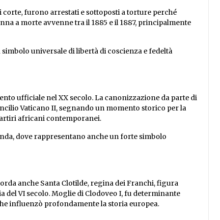
corte, furono arrestati e sottoposti a torture perché
nna a morte avvenne tra il 1885 e il 1887, principalmente
 simbolo universale di libertà di coscienza e fedeltà
nto ufficiale nel XX secolo. La canonizzazione da parte di
oncilio Vaticano II, segnando un momento storico per la
artiri africani contemporanei.
anda, dove rappresentano anche un forte simbolo
corda anche Santa Clotilde, regina dei Franchi, figura
ia del VI secolo. Moglie di Clodoveo I, fu determinante
 che influenzò profondamente la storia europea.