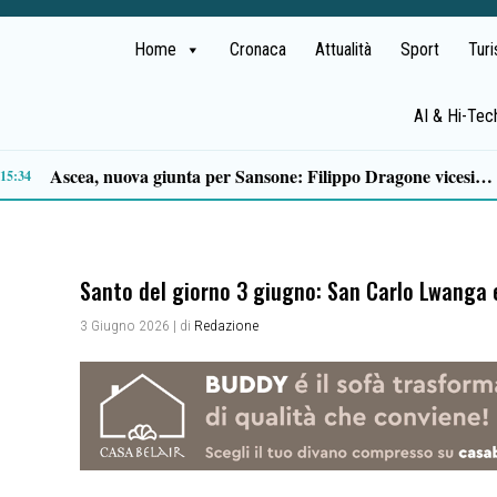
Home
Cronaca
Attualità
Sport
Tur
AI & Hi-Tec
Verso il 66^ Salone nautico internazionale di Genova: aperto il ticketing online
13:22
Santo del giorno 3 giugno: San Carlo Lwanga 
3 Giugno 2026
| di
Redazione