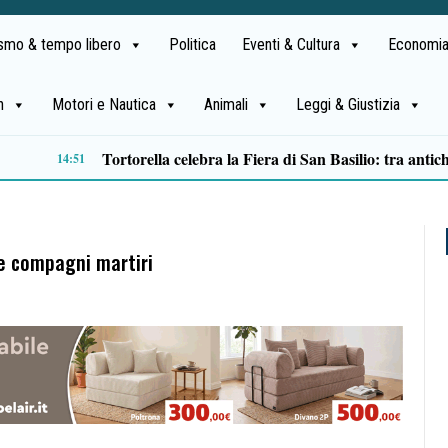
ismo & tempo libero
Politica
Eventi & Cultura
Economia
h
Motori e Nautica
Animali
Leggi & Giustizia
13:01
e compagni martiri