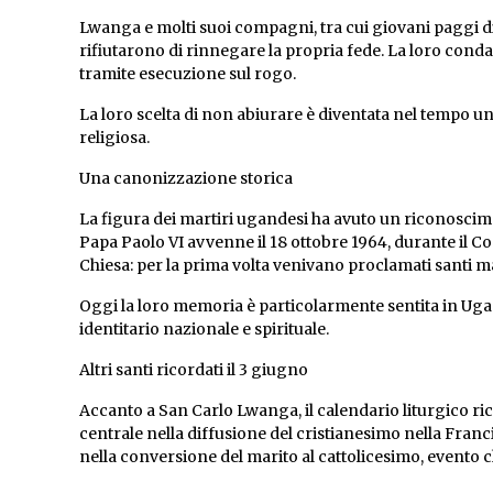
Lwanga e molti suoi compagni, tra cui giovani paggi di 
rifiutarono di rinnegare la propria fede. La loro conda
tramite esecuzione sul rogo.
La loro scelta di non abiurare è diventata nel tempo un
religiosa.
Una canonizzazione storica
La figura dei martiri ugandesi ha avuto un riconoscime
Papa Paolo VI avvenne il 18 ottobre 1964, durante il C
Chiesa: per la prima volta venivano proclamati santi m
Oggi la loro memoria è particolarmente sentita in Ug
identitario nazionale e spirituale.
Altri santi ricordati il 3 giugno
Accanto a San Carlo Lwanga, il calendario liturgico ri
centrale nella diffusione del cristianesimo nella Franc
nella conversione del marito al cattolicesimo, evento