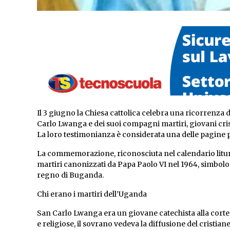
Il 3 giugno la Chiesa cattolica celebra una ricorrenza d
Carlo Lwanga e dei suoi compagni martiri, giovani cristi
La loro testimonianza è considerata una delle pagine pi
La commemorazione, riconosciuta nel calendario litur
martiri canonizzati da Papa Paolo VI nel 1964, simbolo 
regno di Buganda.
Chi erano i martiri dell’Uganda
San Carlo Lwanga era un giovane catechista alla corte d
e religiose, il sovrano vedeva la diffusione del cristi