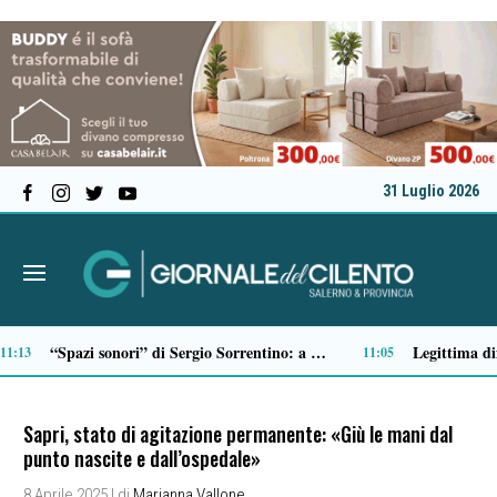
31 Luglio 2026
San Mauro la Bruca, nasce “La Ritornanza”: due giorni di arte e cultura contro lo spopolamento
Serie C, ecco il calendario della Salernitana: debutto all’Arechi contro il Sorrento
09:28
09:22
Sapri, stato di agitazione permanente: «Giù le mani dal
punto nascite e dall’ospedale»
8 Aprile 2025
| di
Marianna Vallone