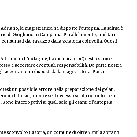
driano, la magistratura ha disposto l’autopsia. La salma è
rio di Giugliano in Campania. Parallelamente, i militari
 consumati dal ragazzo dalla gelateria coinvolta. Questi
 Adriano nell’indagine, ha dichiarato: «Questi esami e
esso e accertare eventuali responsabilità. Da parte nostra
i accertamenti disposti dalla magistratura. Poi ci
si: un possibile errore nella preparazione dei gelati,
enti lattosio, oppure se il decesso sia da ricondurre a
. Sono interrogativi ai quali solo gli esami e l’autopsia
e sconvolto Casoria, un comune di oltre 73mila abitanti