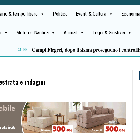
ismo & tempo libero
Politica
Eventi & Cultura
Economia
h
Motori e Nautica
Animali
Leggi & Giustizia
Castellabate, Spinelli e Di Luccia uniscono le forze in vista delle comunali 2027
13:32
strata e indagini