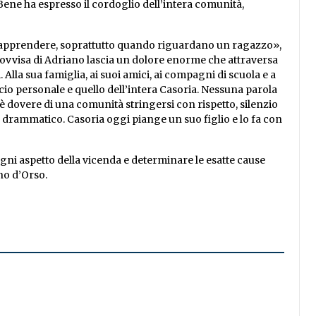
 Bene ha espresso il cordoglio dell’intera comunità,
 apprendere, soprattutto quando riguardano un ragazzo»,
ovvisa di Adriano lascia un dolore enorme che attraversa
 Alla sua famiglia, ai suoi amici, ai compagni di scuola e a
cio personale e quello dell’intera Casoria. Nessuna parola
 dovere di una comunità stringersi con rispetto, silenzio
drammatico. Casoria oggi piange un suo figlio e lo fa con
gni aspetto della vicenda e determinare le esatte cause
no d’Orso.