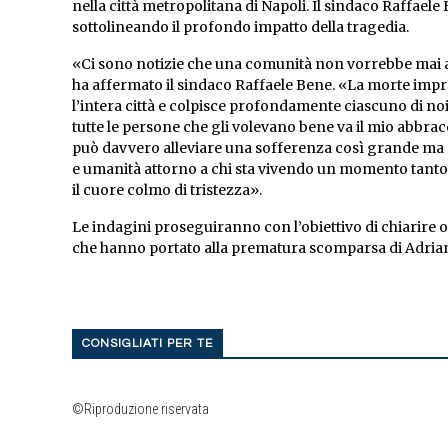
nella città metropolitana di Napoli. Il sindaco Raffaele
sottolineando il profondo impatto della tragedia.
«Ci sono notizie che una comunità non vorrebbe mai
ha affermato il sindaco Raffaele Bene. «La morte impr
l’intera città e colpisce profondamente ciascuno di noi.
tutte le persone che gli volevano bene va il mio abbrac
può davvero alleviare una sofferenza così grande ma è
e umanità attorno a chi sta vivendo un momento tanto 
il cuore colmo di tristezza».
Le indagini proseguiranno con l’obiettivo di chiarire o
che hanno portato alla prematura scomparsa di Adria
CONSIGLIATI PER TE
©Riproduzione riservata