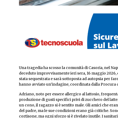
Una tragedia ha scosso la comunità di Casoria, nel Nap
deceduto improvvisamente ieri sera, 16 maggio 2026, 
stata sequestrata e sarà sottoposta ad autopsia per fare
hanno avviato un’indagine, coordinata dalla Procura di
Adriano, noto per essere allergico al lattosio, frequen
produzione di gusti specifici privi di zucchero del lat
un cono, il ragazzo si è sentito male. Gli amici che 
del padre, ma le sue condizioni erano già critiche. Sono 
cortisone, ma ogni sforzo si è rivelato inutile. I sanita