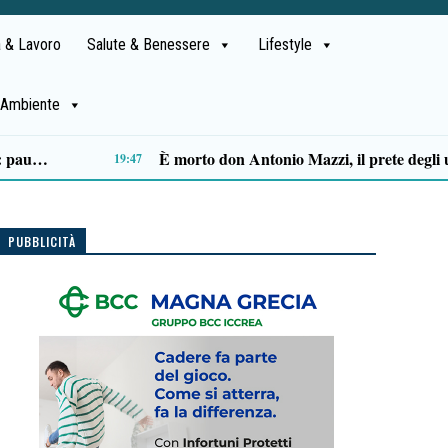
 & Lavoro
Salute & Benessere
Lifestyle
Ambiente
Ascea, Pietro D’Angiolillo: «La nuova giunta guarda al futuro, con gli occhi del passato»
13:11
PUBBLICITÀ