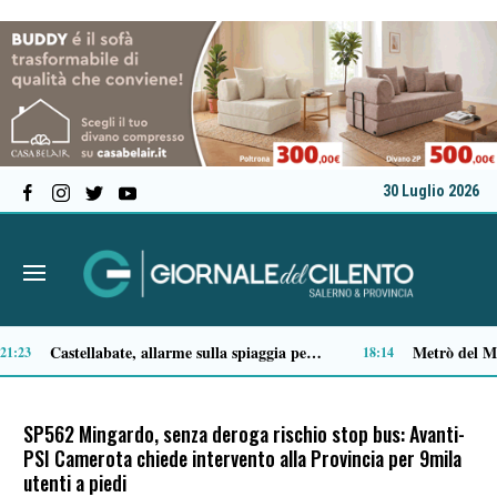
30 Luglio 2026
Premio Terre del Bussento, si alza il sipario: stasera Roberto Fico apre l’11ª edizione
14:49
14:35
SP562 Mingardo, senza deroga rischio stop bus: Avanti-
PSI Camerota chiede intervento alla Provincia per 9mila
utenti a piedi