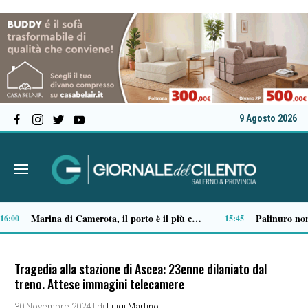
9 Agosto 2026
Tensione al Pronto soccorso del “Ruggi”, volontario aggredito durante una missione
Ordigno bellico riaffiora in un terreno di Battipaglia: scatta la messa in sicurezza
09:03
09:01
Tragedia alla stazione di Ascea: 23enne dilaniato dal
treno. Attese immagini telecamere
30 Novembre 2024
| di
Luigi Martino