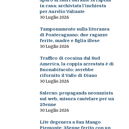
Sparò ai ladri durante la rapina
in casa: archiviata l’inchiesta
per Aurelio Valiante
30 Luglio 2026
Tamponamento sulla litoranea
di Pontecagnano: due ragazze
ferite, madre e figlia illese
30 Luglio 2026
Traffico di cocaina dal Sud
America, la coppia arrestata è di
Buonabitacolo: avrebbe
rifornito il Vallo di Diano
30 Luglio 2026
Salerno: propaganda neonazista
sul web, misura cautelare per un
25enne
30 Luglio 2026
Lite degenera a San Mango
Piemonte: 35enne ferito con un