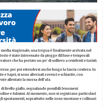
 media stagionale, una tregua è finalmente arrivata nel
rritorio è stato interessato da piogge diffuse e temporali
re che ha portato un po’ di sollievo a residenti e turisti.
terne, per poi estendersi anche lungo la fascia costiera. In
 e Sapri, si sono alternati rovesci e schiarite, con
e allentato la morsa dell’afa.
di livello giallo, segnalando possibili fenomeni
dine e fulmini. Al momento, non si registrano particolari
gli spostamenti, soprattutto nelle zone montane e collinari