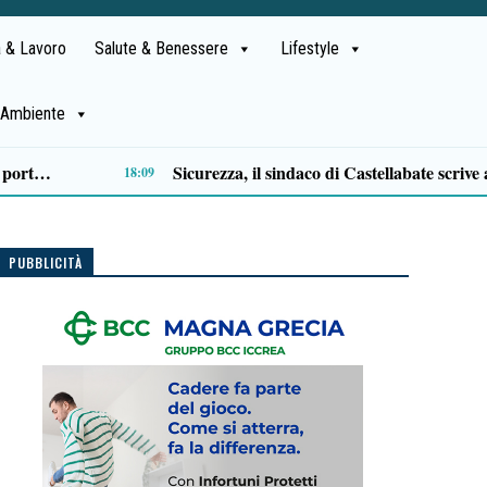
 & Lavoro
Salute & Benessere
Lifestyle
Ambiente
Approvazione assestamento di bilancio, M5S Campania: «Più investimenti per servizi, territori e imprese»
14:11
PUBBLICITÀ