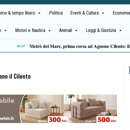
ismo & tempo libero
Politica
Eventi & Cultura
Economia
h
Motori e Nautica
Animali
Leggi & Giustizia
Capaccio Paestum spazio di legalità: oltre 43 ettari di beni confiscati destinati a progetti sociali
14:14
no il Cilento