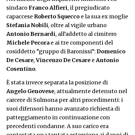
sindaco
Franco Alfieri
, il pregiudicato
capaccese
Roberto Squecco
e la sua ex moglie
Stefania Nobili
, oltre al vigile urbano
Antonio Bernardi
, all’addetto al cimitero
Michele Pecora
e ai tre componenti del
cosiddetto “gruppo di Baronissi”:
Domenico
De Cesare
,
Vincenzo De Cesare
e
Antonio
Cosentino
.
È stata invece separata la posizione di
Angelo Genovese
, attualmente detenuto nel
carcere di Sulmona per altri procedimenti: i
suoi difensori hanno avanzato richiesta di
patteggiamento in continuazione con
precedenti condanne. A suo carico era
contestata una tentata estorsione ai danni di