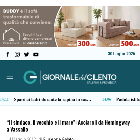
30 Luglio 2026
Il distretto sanitario di Camerota si trasforma: al via la realizzazione della casa di comunità
12:39
12:18
“Il sindaco, il vecchio e il mare”: Acciaroli da Hemingway
a Vassallo
14 Maggio 2012
| di
Giuseppe Galato