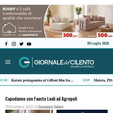
30 Luglio 2026
Traffico di cocaina dal Sud America, la coppia arrestata è di Buonabitacolo: avrebbe rifornito il Vallo di Diano
10:33
10:12
Capodanno con Fausto Leali ad Agropoli
29 Dicembre 2012
| di
Giuseppe Galato