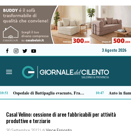
3 Agosto 2026
Agropoli, nuovi furti nelle auto vicino alle spiagge: cresce l’allarme sicurezza
Salute: a Pollica confronto sul futuro della sanità e della prevenzione condivisa
09:16
Casal Velino: cessione di aree fabbricabili per attività
produttive e terziarie
30 Settembre 2012
| di
Vince Esposito