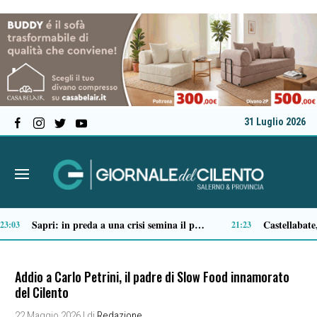
31 Luglio 2026
Ascea, nuova giunta per Sansone: Filippo Dragone vicesindaco, Egidio Criscuolo assessore ai Lavori Pubblici
Tortorella celebra la Fiera di San Basilio: tra antichi mestieri, bestiame e la musica della Bandabardò
14:51
14:49
Addio a Carlo Petrini, il padre di Slow Food innamorato
del Cilento
22 Maggio 2026
| di
Redazione