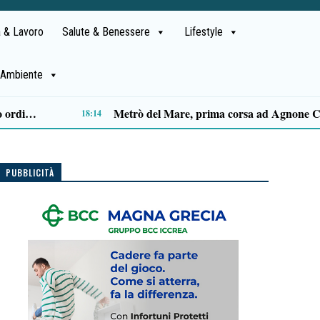
 & Lavoro
Salute & Benessere
Lifestyle
Ambiente
Capaccio Paestum spazio di legalità: oltre 43 ettari di beni confiscati destinati a progetti sociali
14:14
PUBBLICITÀ