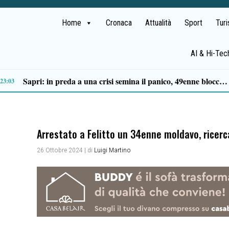
Home
Cronaca
Attualità
Sport
Tur
AI & Hi-Tec
Tortorella celebra la Fiera di San Basilio: tra antichi mestieri, bestiame e la musica della Bandabardò
14:49
Arrestato a Felitto un 34enne moldavo, ricerca
26 Ottobre 2024
| di
Luigi Martino