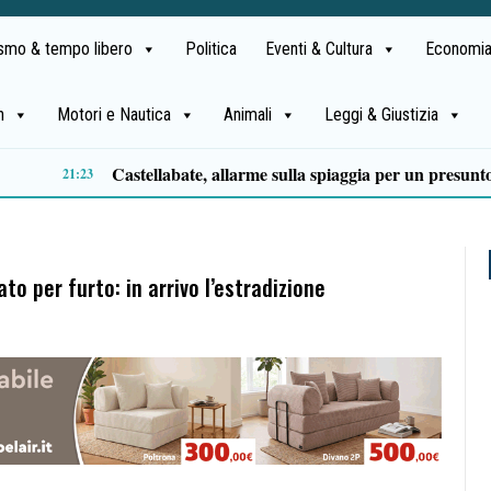
ismo & tempo libero
Politica
Eventi & Cultura
Economia
h
Motori e Nautica
Animali
Leggi & Giustizia
Premio Terre del Bussento, si alza il sipario: stasera Roberto Fico apre l’11ª edizione
14:35
to per furto: in arrivo l’estradizione