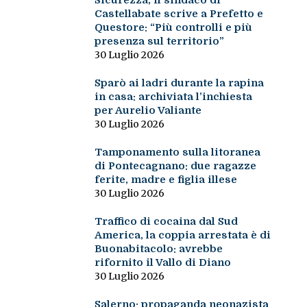
Sicurezza, il sindaco di
Castellabate scrive a Prefetto e
Questore: “Più controlli e più
presenza sul territorio”
30 Luglio 2026
Sparò ai ladri durante la rapina
in casa: archiviata l’inchiesta
per Aurelio Valiante
30 Luglio 2026
Tamponamento sulla litoranea
di Pontecagnano: due ragazze
ferite, madre e figlia illese
30 Luglio 2026
Traffico di cocaina dal Sud
America, la coppia arrestata è di
Buonabitacolo: avrebbe
rifornito il Vallo di Diano
30 Luglio 2026
Salerno: propaganda neonazista