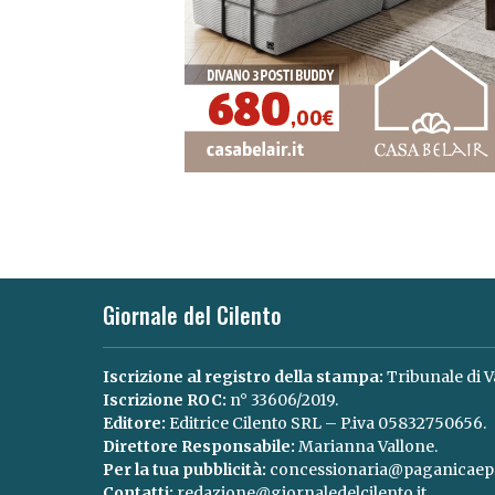
Giornale del Cilento
Iscrizione al registro della stampa:
Tribunale di V
Iscrizione ROC:
n° 33606/2019.
Editore:
Editrice Cilento SRL – P.iva 05832750656.
Direttore Responsabile:
Marianna Vallone.
Per la tua pubblicità:
concessionaria@paganicaepa
Contatti:
redazione@giornaledelcilento.it