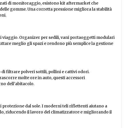
ati di monitoraggio, esistono kit aftermarket che
delle gomme. Una corretta pressione migliora la stabilità
oni.
i viaggio. Organizer per sedili, vani portaoggetti modulari
ruttare meglio gli spazi e rendono più semplice la gestione
filtrare polveri sottili, pollini e cattivi odori.
trascorre molte ore in auto, questi accessori
rno dell’abitacolo.
 protezione dal sole. I moderni teli riflettenti aiutano a
o, riducendo il lavoro del climatizzatore e migliorando il