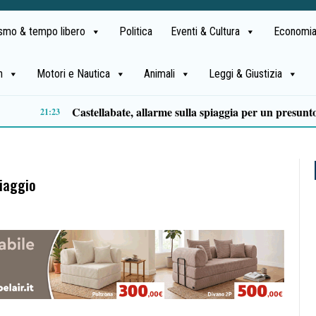
ismo & tempo libero
Politica
Eventi & Cultura
Economia
h
Motori e Nautica
Animali
Leggi & Giustizia
Premio Terre del Bussento, si alza il sipario: stasera Roberto Fico apre l’11ª edizione
14:35
viaggio